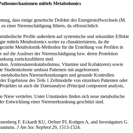
 Pathomechanismen mittels Metabolomics
chtung, dass einige genetische Defekte des Energiestoffwechsels (M.
 zu einer Nierenschädigung führen, da offensichtlich
metabolische Profile außerdem auf systemische und sekundäre Effekte
ie mittels Metabolomics weiter zu charakterisieren, da die
gezielte Metabolomik-Methoden für die Erstellung von Profilen in
 auf die Auslöser der Nierenschädigung bzw. deren Protektion
krankung zurückzuführen sind.
idation, Aminosäurenkatabolismus, Vitamine und Kofaktoren) sowie
e Studienkohorte umfasst Patienten mit angeborenen
ht-metabolischen Nierenerkrankungen und gesunde Kontrollen.
s der Ergebnisse des Teils 1 Zellmodelle von einzelnen Patienten oder
 Projektes ist auch die Datenanalyse (Principal component analysis,
e Niere vertiefen. Unter Umständen finden sich neue metabolische
er Entwicklung einer Nierenerkrankung geschützt sind.
onenberg F, Eckardt KU, Oefner PJ, Kottgen A, and Investigators G.
chanisms.
J Am Soc Nephrol
29, 1513-1524.