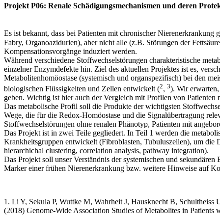
Projekt P06: Renale Schädigungsmechanismen und deren Protekt
Es ist bekannt, dass bei Patienten mit chronischer Nierenerkrankung g
Fabry, Organoazidurien), aber nicht alle (z.B. Störungen der Fettsäu
Kompensationsvorgänge induziert werden.
Während verschiedene Stoffwechselstörungen charakteristische metabo
einzelner Enzymdefekte hin. Ziel des aktuellen Projektes ist es, ver
Metabolitenhomöostase (systemisch und organspezifisch) bei den meis
2
3
biologischen Flüssigkeiten und Zellen entwickelt (
,
). Wir erwarten,
geben. Wichtig ist hier auch der Vergleich mit Profilen von Patiente
Das metabolische Profil soll die Produkte der wichtigsten Stoffwec
Wege, die für die Redox-Homöostase und die Signalübertragung rele
Stoffwechselstörungen ohne renalen Phänotyp, Patienten mit angebo
Das Projekt ist in zwei Teile gegliedert. In Teil 1 werden die metabol
Krankheitsgruppen entwickelt (Fibroblasten, Tubuluszellen), um die Da
hierarchichal clustering, correlation analysis, pathway integration).
Das Projekt soll unser Verständnis der systemischen und sekundären
Marker einer frühen Nierenerkrankung bzw. weitere Hinweise auf Ko
1. Li Y, Sekula P, Wuttke M, Wahrheit J, Hausknecht B, Schultheiss
(2018) Genome-Wide Association Studies of Metabolites in Patients 