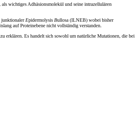
 als wichtiges Adhäsionsmolekül und seine intrazellulären
junktionaler
E
pidermolysis
B
ullosa (ILNEB) wobei bisher
bislang auf Proteinebene nicht vollständig verstanden.
zu erklären. Es handelt sich sowohl um natürliche Mutationen, die bei