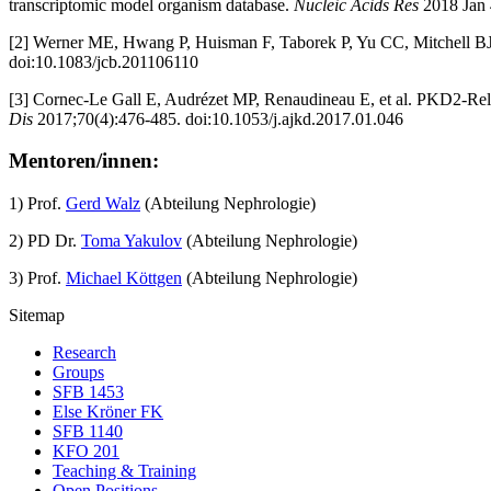
transcriptomic model organism database.
Nucleic Acids Res
2018 Jan
[2] Werner ME, Hwang P, Huisman F, Taborek P, Yu CC, Mitchell BJ. Act
doi:10.1083/jcb.201106110
[3] Cornec-Le Gall E, Audrézet MP, Renaudineau E, et al. PKD2-Rel
Dis
2017;70(4):476-485. doi:10.1053/j.ajkd.2017.01.046
Mentoren/innen:
1) Prof.
Gerd Walz
(Abteilung Nephrologie)
2) PD Dr.
Toma Yakulov
(Abteilung Nephrologie)
3) Prof.
Michael Köttgen
(Abteilung Nephrologie)
Sitemap
Research
Groups
SFB 1453
Else Kröner FK
SFB 1140
KFO 201
Teaching & Training
Open Positions