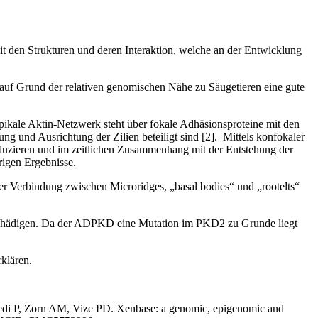
t den Strukturen und deren Interaktion, welche an der Entwicklung
d auf Grund der relativen genomischen Nähe zu Säugetieren eine gute
apikale Aktin-Netzwerk steht über fokale Adhäsionsproteine mit den
ung und Ausrichtung der Zilien beteiligt sind [2]. Mittels konfokaler
induzieren und im zeitlichen Zusammenhang mit der Entstehung der
rigen Ergebnisse.
 der Verbindung zwischen Microridges, „basal bodies“ und „rootelts“
zu schädigen. Da der ADPKD eine Mutation im PKD2 zu Grunde liegt
klären.
edi P, Zorn AM, Vize PD. Xenbase: a genomic, epigenomic and