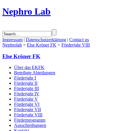
Nephro Lab
Impressum
|
Datenschutzerklärung
|
Contact us
Nephrolab
>
Else Kröner FK
>
Förderjahr VIII
Else Kröner FK
Über das EKFK
Beteiligte Abteilungen
Förderjahr I
Förderjahr II
Förderjahr III
Förderjahr IV
Förderjahr V
Förderjahr VI
Förderjahr VII
Förderjahr VIII
Förderprogramm
Ausschreibungen
Kontakt