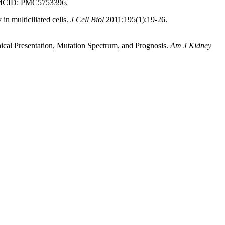
 PMCID: PMC5753396.
in multiciliated cells.
J Cell Biol
2011;195(1):19-26.
cal Presentation, Mutation Spectrum, and Prognosis.
Am J Kidney