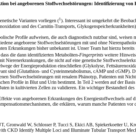
ion bei angeborenen Stoffwechselstörungen: Identifizierung von
1
enetische Varianten vorliegen (
). Interessant ist umgekehrt die Beoba
renoxidation und des Carnitin-Transports, Glykogenspeicherkrankheiten)
lische Profile aufweisen, die auch diagnostisch nutzbar sind, weisen 
schiedene angeborene Stoffwechselstörungen mit und ohne Nierenpatholog
ten Erkrankungen bisher unbekannt ist. Unser Team hat hierzu bereits 
 dass die dann identifizierten Metaboliten-
Fingerprints
weitere Hinweise
n mit Nierenerkrankungen, die nicht auf eine genetische Stoffwechseler
hselwege der Energieproduktion einschließen (Glykolyse, Fettsäurenox
vant sind (Glutathion- und Cysteinmetabolismus, cAMP und cGMP). Di
renen Stoffwechselstörungen mit renalem Phänotyp, Patienten mit Nic
ischen Profile in Blut und Urin bestimmt. In Teil 2 werden auf der Basi
ten in kultivierten Zellen zu validieren. Ein wichtiger Bestandteil des
 Effekte von angeborenen Erkrankungen des Energiestoffwechsels auf di
mpensationsmechanismen, die erklären, warum manche Patienten vor d
 UT, Gronwald W, Schlosser P, Tucci S, Ekici AB, Spiekerkoetter U, Kr
with CKD Identify Multiple Loci and Illuminate Tubular Transport Me