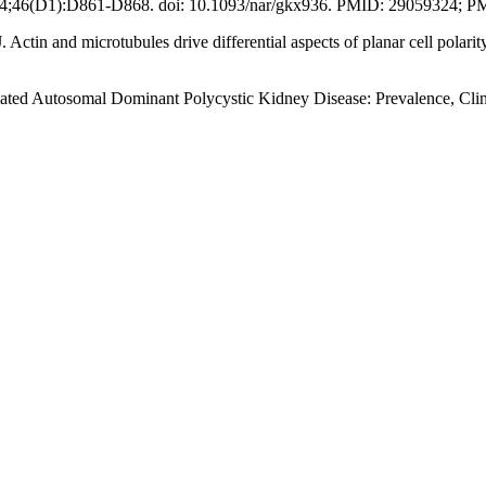
 4;46(D1):D861-D868. doi: 10.1093/nar/gkx936. PMID: 29059324;
in and microtubules drive differential aspects of planar cell polarity 
ated Autosomal Dominant Polycystic Kidney Disease: Prevalence, Clini