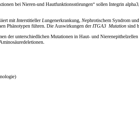
tionen bei Nieren-und Hautfunktionsstörungen“ sollen Integrin alpha3,
iiert mit
I
nterstitieller
L
ungenerkrankung,
N
ephrotischem Syndrom und 
schen Phänotypen führen. Die Auswirkungen der
ITGA3 Mutation
sind 
men der unterschiedlichen Mutationen in Haut- und Nierenepithelzellen 
 Aminosäuredeletionen.
nologie)