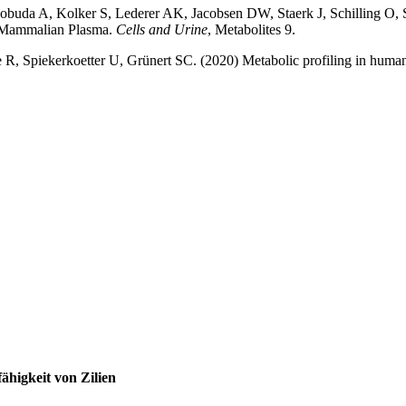
Pobuda A, Kolker S, Lederer AK, Jacobsen DW, Staerk J, Schilling O, 
n Mammalian Plasma.
Cells and Urine
, Metabolites 9.
 R, Spiekerkoetter U, Grünert SC. (2020) Metabolic profiling in human f
higkeit von Zilien