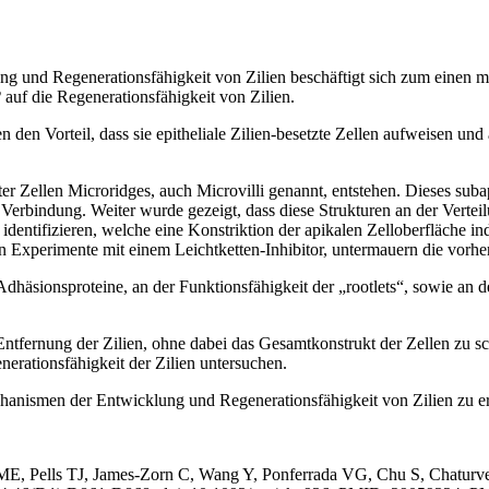
 und Regenerationsfähigkeit von Zilien beschäftigt sich zum einen mi
2
auf die Regenerationsfähigkeit von Zilien.
 den Vorteil, dass sie epitheliale Zilien-besetzte Zellen aufweisen un
er Zellen Microridges, auch Microvilli genannt, entstehen. Dieses sub
 Verbindung. Weiter wurde gezeigt, dass diese Strukturen an der Verteil
identifizieren, welche eine Konstriktion der apikalen Zelloberfläche 
n Experimente mit einem Leichtketten-Inhibitor, untermauern die vorhe
 Adhäsionsproteine, an der Funktionsfähigkeit der „rootlets“, sowie an
zur Entfernung der Zilien, ohne dabei das Gesamtkonstrukt der Zellen 
erationsfähigkeit der Zilien untersuchen.
chanismen der Entwicklung und Regenerationsfähigkeit von Zilien zu er
ME, Pells TJ, James-Zorn C, Wang Y, Ponferrada VG, Chu S, Chaturv