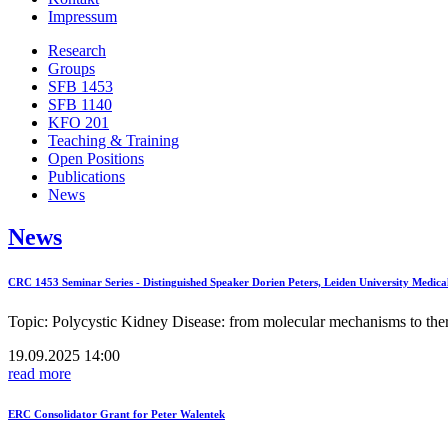
Impressum
Research
Groups
SFB 1453
SFB 1140
KFO 201
Teaching & Training
Open Positions
Publications
News
News
CRC 1453 Seminar Series - Distinguished Speaker Dorien Peters, Leiden University Medica
Topic: Polycystic Kidney Disease: from molecular mechanisms to the
19.09.2025 14:00
read more
ERC Consolidator Grant for Peter Walentek