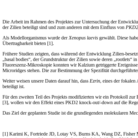
Die Arbeit im Rahmen des Projektes zur Untersuchung der Entwicklung
der Zilien beteiligt sind und zum anderen mit dem Einfluss von
PKD
Als Modellorganismus wurde der
Xenopus laevis
gewählt. Diese haben
Übertragbarkeit bieten [1].
Frühere Studien zeigten, dass während der Entwicklung Zilien-besetzt
„basal bodies“, der Grundstruktur der Zilien sowie deren „rootlets“ in
Fluoreszenz-Mikroskopie konnten wir Kalzium getriggerte Ereignisse 
Microridges stehen. Die zur Bestimmung der Spezifität durchgeführte
Weiter weisen unsere Daten darauf hin, dass
Ezrin
, eines der fokalen
beteiligt ist.
Für den zweiten Teil des Projekts modifizierten wir ein Protokoll 
[3], wollen wir den Effekt eines PKD2 knock-out/-down auf die Regen
Das Ziel der geplanten Studie ist die grundlegenden molekularen Me
[1] Karimi K, Fortriede JD, Lotay VS, Burns KA, Wang DZ, Fisher 